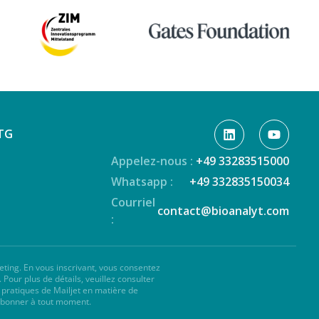
Nutrition mondiale
Pleins feux sur les partenaires
Qualité et sécurité des aliments
Riz
RUTF
TG
Sel
Appelez-nous :
+49 33283515000
Sucre
Whatsapp :
+49 332835150034
Courriel
Thalassémie
contact@bioanalyt.com
:
Vitamines et minéraux
eting. En vous inscrivant, vous consentez
. Pour plus de détails, veuillez consulter
s
pratiques de Mailjet en matière de
abonner à tout moment.