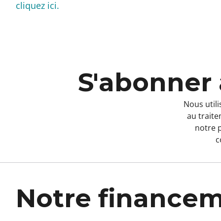
cliquez ici.
S'abonner 
Nous utili
au trait
notre
p
c
Notre finance