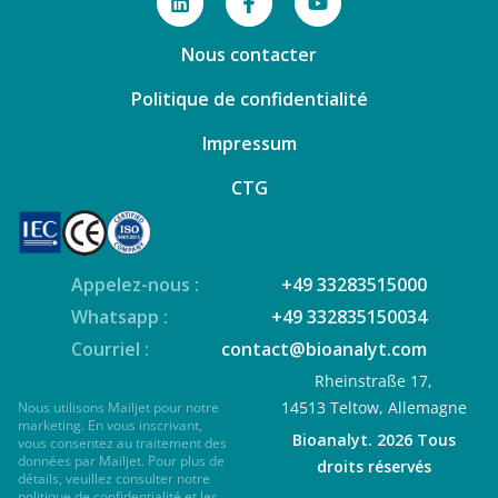
Nous contacter
Politique de confidentialité
Impressum
CTG
Appelez-nous :
+49 33283515000
Whatsapp :
+49 332835150034
Courriel :
contact@bioanalyt.com
Rheinstraße 17,
14513 Teltow, Allemagne
Nous utilisons Mailjet pour notre
marketing. En vous inscrivant,
Bioanalyt. 2026 Tous
vous consentez au traitement des
données par
Mailjet
. Pour plus de
droits réservés
détails, veuillez consulter notre
politique de confidentialité
et les