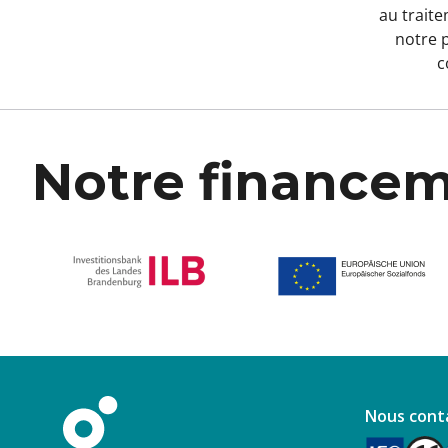
au trait
notre
p
c
Notre finance
Nous cont