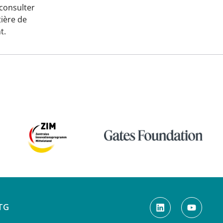
 consulter
tière de
t.
TG