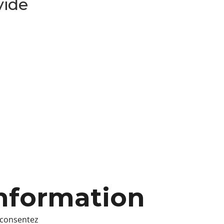
vide
information
s consentez